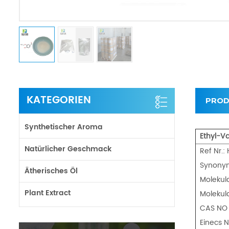
KATEGORIEN
PROD
Synthetischer Aroma
Ethyl-Van
Natürlicher Geschmack
Ref Nr.
Synonym
Ätherisches Öl
Molekul
Plant Extract
Molekula
CAS NO 
Einecs 