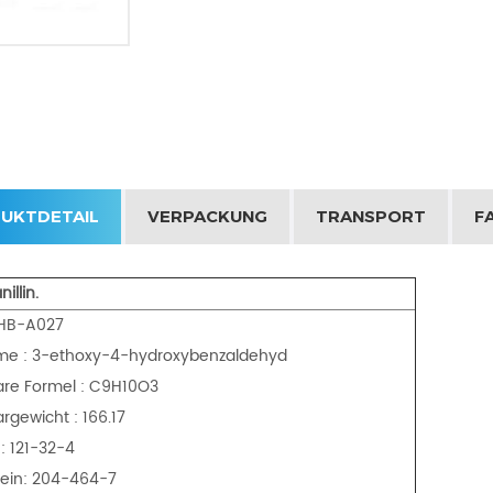
UKTDETAIL
VERPACKUNG
TRANSPORT
F
illin.
: HB-A027
e : 3-ethoxy-4-hydroxybenzaldehyd
are Formel : C9H10O3
rgewicht : 166.17
: 121-32-4
Nein: 204-464-7