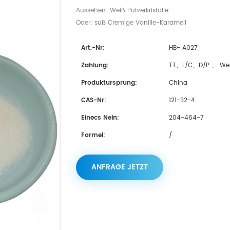
Aussehen: Weiß Pulverkristalle.
Oder: süß Cremige Vanille-Karamell
Art.-Nr:
HB- A027
Zahlung:
TT、L/C、D/P 、 Wes
Produktursprung:
China
CAS-Nr:
121-32-4
Einecs Nein:
204-464-7
Formel:
/
ANFRAGE JETZT