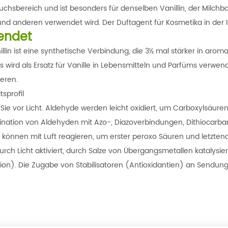
chsbereich und ist besonders für denselben Vanillin, der Milchbas
und anderen verwendet wird. Der Duftagent für Kosmetika in der I
endet
illin ist eine synthetische Verbindung, die 3½ mal stärker in aro
Es wird als Ersatz für Vanille in Lebensmitteln und Parfüms verwend
ieren.
tsprofil
Sie vor Licht. Aldehyde werden leicht oxidiert, um Carboxylsäur
nation von Aldehyden mit Azo-, Diazoverbindungen, Dithiocarbam
können mit Luft reagieren, um erster peroxo Säuren und letztend
rch Licht aktiviert, durch Salze von Übergangsmetallen katalysier
ion). Die Zugabe von Stabilisatoren (Antioxidantien) an Sendun