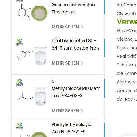
Geschmacksverstärker
Im Gebrau
Ethylmaltol
Glycerol 
Verw
MEHR SEHEN
Ethyl-Van
Gleiche. 
Lillial Lily Aldehyd 80-
transport
54-6 zum besten Preis
Reaktivitä
MEHR SEHEN
Schützen 
die Kombi
S-
Aldehyde 
Methylthioacetat/Methanthiolacetat
werden du
cas 1534-08-3
der Reakt
MEHR SEHEN
Phenylethylsalicylat
Cas Nr. 87-22-9