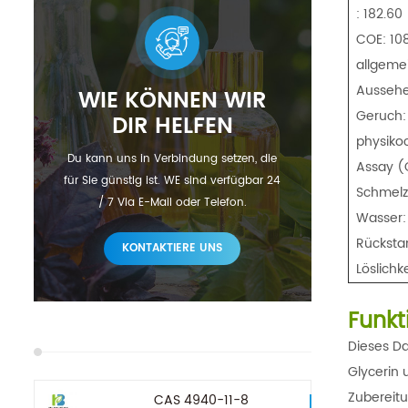
: 182.60
COE: 10
allgeme
Aussehen
WIE KÖNNEN WIR
Geruch:
DIR HELFEN
physiko
Du kann uns in Verbindung setzen, die
Assay (
für Sie günstig ist. WE sind verfügbar 24
Schmelzp
/ 7 Via E-Mail oder Telefon.
Wasser:
Rücksta
KONTAKTIERE UNS
Löslichk
Funk
Dieses Da
Glycerin 
Zubereitu
CAS 4940-11-8