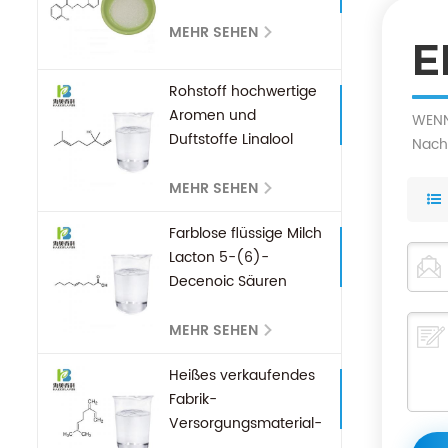
MEHR SEHEN
E
Rohstoff hochwertige
Aromen und
WENN 
Duftstoffe Linalool
Nachr
CAS 78-70-6
MEHR SEHEN
Farblose flüssige Milch
Lacton 5-(6)-
Decenoic Säuren
Mischung CAS 72881-
27-7 Aroma
MEHR SEHEN
Werksversorgung
Heißes verkaufendes
Fabrik-
Versorgungsmaterial-
Qualitäts-Myrcene