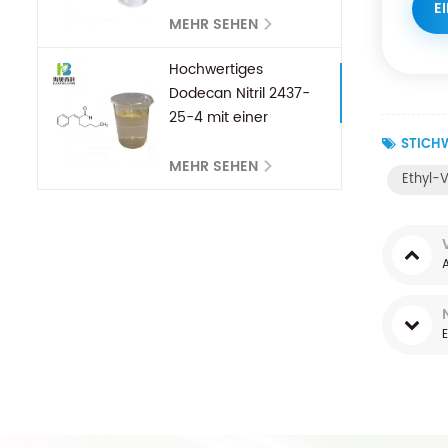
CAS 123-35-3
MEHR SEHEN
Hochwertiges
Dodecan Nitril 2437-
25-4 mit einer
Reinheit von 99% min
STICHW
MEHR SEHEN
Ethyl-V