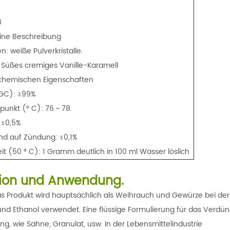
8
ine Beschreibung
: weiße Pulverkristalle.
 Süßes cremiges Vanille-Karamell
chemischen Eigenschaften
GC): ≥99%
unkt (° C): 76 ~ 78.
 ≤0,5%
nd auf Zündung: ≤0,1%
eit (50 ° C): 1 Gramm deutlich in 100 ml Wasser löslich
tion und Anwendung.
s Produkt wird hauptsächlich als Weihrauch und Gewürze bei der
und Ethanol verwendet. Eine flüssige Formulierung für das Verdün
ng, wie Sahne, Granulat, usw. In der Lebensmittelindustrie